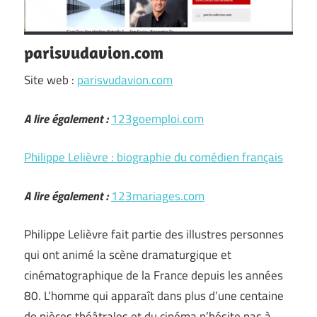
parisvudavion.com
Site web :
parisvudavion.com
A lire également :
123goemploi.com
Philippe Lelièvre : biographie du comédien français
A lire également :
123mariages.com
Philippe Lelièvre fait partie des illustres personnes
qui ont animé la scène dramaturgique et
cinématographique de la France depuis les années
80. L’homme qui apparaît dans plus d’une centaine
de pièces théâtrales et du cinéma n’hésite pas à